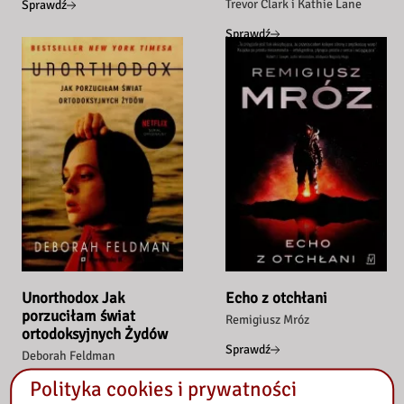
Trevor Clark i Kathie Lane
Sprawdź
Sprawdź
Unorthodox Jak
Echo z otchłani
porzuciłam świat
Remigiusz Mróz
ortodoksyjnych Żydów
Sprawdź
Deborah Feldman
Polityka cookies i prywatności
Sprawdź