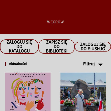
WĘGRÓW
ZALOGUJ SIĘ
ZAPISZ SIĘ
ZALOGUJ SIĘ
DO
DO
DO E-USŁUG
KATALOGU
BIBLIOTEKI
Filtruj
Aktualności