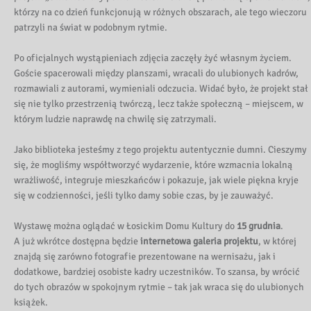
którzy na co dzień funkcjonują w różnych obszarach, ale tego wieczoru
patrzyli na świat w podobnym rytmie.
Po oficjalnych wystąpieniach zdjęcia zaczęły żyć własnym życiem.
Goście spacerowali między planszami, wracali do ulubionych kadrów,
rozmawiali z autorami, wymieniali odczucia. Widać było, że projekt stał
się nie tylko przestrzenią twórczą, lecz także społeczną – miejscem, w
którym ludzie naprawdę na chwilę się zatrzymali.
Jako biblioteka jesteśmy z tego projektu autentycznie dumni. Cieszymy
się, że mogliśmy współtworzyć wydarzenie, które wzmacnia lokalną
wrażliwość, integruje mieszkańców i pokazuje, jak wiele piękna kryje
się w codzienności, jeśli tylko damy sobie czas, by je zauważyć.
Wystawę można oglądać w Łosickim Domu Kultury do
15 grudnia
.
A już wkrótce dostępna będzie
internetowa galeria projektu
, w której
znajdą się zarówno fotografie prezentowane na wernisażu, jak i
dodatkowe, bardziej osobiste kadry uczestników. To szansa, by wrócić
do tych obrazów w spokojnym rytmie – tak jak wraca się do ulubionych
książek.