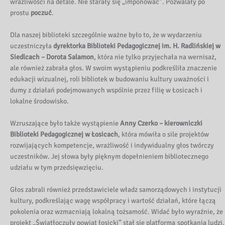
wrażliwości na detale. Nie starały się „imponować”. Pozwalały po
prostu
poczuć
.
Dla naszej biblioteki szczególnie ważne było to, że w wydarzeniu
uczestniczyła
dyrektorka Biblioteki Pedagogicznej im. H. Radlińskiej w
Siedlcach – Dorota Salamon
, która nie tylko przyjechała na wernisaż,
ale również zabrała głos. W swoim wystąpieniu podkreśliła znaczenie
edukacji wizualnej, roli bibliotek w budowaniu kultury uważności i
dumy z działań podejmowanych wspólnie przez filię w Łosicach i
lokalne środowisko.
Wzruszające było także wystąpienie
Anny Czerko – kierowniczki
Biblioteki Pedagogicznej w Łosicach
, która mówiła o sile projektów
rozwijających kompetencje, wrażliwość i indywidualny głos twórczy
uczestników. Jej słowa były pięknym dopełnieniem bibliotecznego
udziału w tym przedsięwzięciu.
Głos zabrali również przedstawiciele władz samorządowych i instytucji
kultury, podkreślając wagę współpracy i wartość działań, które łączą
pokolenia oraz wzmacniają lokalną tożsamość. Widać było wyraźnie, że
projekt „Światłoczuły powiat łosicki” stał się platformą spotkania ludzi,