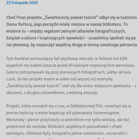
23 listopada 2025
Choć finał projektu „Światłoczuły powiat łosicki” odbył się w Łosickim
Domu Kultury, jego początki miały miejsce w naszej bibliotece. To
właśnie tu – między regałami pełnymi albumów fotograficznych,
książek o sztuce i inspirujących opowieści – uczestnicy spotkali się po
raz pierwszy, by rozpocząć wspólną drogę w stronę uważnego patrzenia.
Tym bardziej wzruszający był piątkowy wieczór, w którym hol ŁDK
wypełnił się ludźmi jeszcze przed oficjalnym rozpoczęciem wernisażu.
Goście zatrzymywali się przy pierwszych fotografiach, jakby od razu
czuli, że ten projekt niesie w sobie coś więcej niż estetykę.
„Światłoczuły powiat łosicki” stał się dla wielu miejscem spotkania – z
obrazem, z drugim człowiekiem, z własną emocją.
Projekt, który narodził się u nas, w bibliotecznej filii, rozwinął się w
proces twórczy o wiele bogatszy niż planowany harmonogram.
Warsztaty i plener przyniosły uczestnikom nie tylko wiedzę, ale też
przestrzeń do rozmów, bliskości, wspólnych poszukiwań i chwil
zachwytu. Efektem były fotografie pełne subtelności, szczerości i