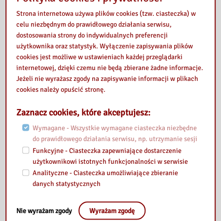
Jak
Zobacz
Samarytanie
Zobacz
Łosicach oraz
pisać
więcej »
Strona internetowa używa plików cookies (tzw. ciasteczka) w
z
więcej »
Biblioteka
teksty
celu niezbędnym do prawidłowego działania serwisu,
Markowej
Pedagogiczna
infromacyjne
dostosowania strony do indywidualnych preferencji
im.
na
użytkownika oraz statystyk. Wyłączenie zapisywania plików
stronę
cookies jest możliwe w ustawieniach każdej przeglądarki
Przeczytaj
Zobacz
internetowej, dzięki czemu nie będą zbierane żadne informacje.
z
więcej »
Jeżeli nie wyrażasz zgody na zapisywanie informacji w plikach
nami
cookies należy opuścić stronę.
„Nad
Niemniem”
Zaznacz cookies, które akceptujesz:
Wymagane - Wszystkie wymagane ciasteczka niezbędne
do prawidłowego działania serwisu, np. utrzymanie sesji
Funkcyjne - Ciasteczka zapewniające dostarczenie
użytkownikowi istotnych funkcjonalności w serwisie
Analityczne - Ciasteczka umożliwiające zbieranie
danych statystycznych
Nie wyrażam zgody
Wyrażam zgodę