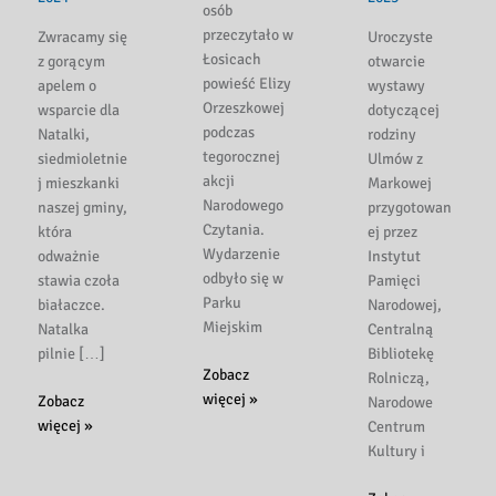
osób
przeczytało w
Zwracamy się
Uroczyste
Łosicach
z gorącym
otwarcie
powieść Elizy
apelem o
wystawy
Orzeszkowej
wsparcie dla
dotyczącej
podczas
Natalki,
rodziny
tegorocznej
siedmioletnie
Ulmów z
akcji
j mieszkanki
Markowej
Narodowego
naszej gminy,
przygotowan
Czytania.
która
ej przez
Wydarzenie
odważnie
Instytut
odbyło się w
stawia czoła
Pamięci
Parku
białaczce.
Narodowej,
Miejskim
Natalka
Centralną
pilnie […]
Bibliotekę
Nad
Zobacz
Rolniczą,
Niemnem
więcej »
Apel
Zobacz
Narodowe
w
o
więcej »
Centrum
Łosicach
pomoc
Kultury i
dla