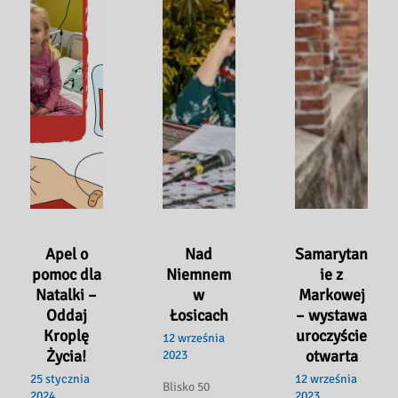
Apel o
Nad
Samarytan
pomoc dla
Niemnem
ie z
Natalki –
w
Markowej
Oddaj
Łosicach
– wystawa
Kroplę
uroczyście
12 września
Życia!
otwarta
2023
25 stycznia
12 września
Blisko 50
2024
2023