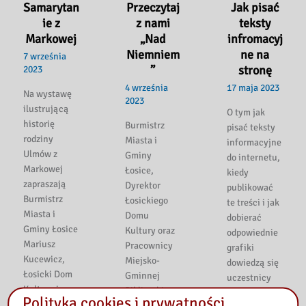
Samarytan
Przeczytaj
Jak pisać
ie z
z nami
teksty
Markowej
„Nad
infromacyj
Niemniem
ne na
7 września
”
stronę
2023
4 września
17 maja 2023
Na wystawę
2023
ilustrującą
O tym jak
historię
Burmistrz
pisać teksty
rodziny
Miasta i
informacyjne
Ulmów z
Gminy
do internetu,
Markowej
Łosice,
kiedy
zapraszają
Dyrektor
publikować
Burmistrz
Łosickiego
te treści i jak
Miasta i
Domu
dobierać
Gminy Łosice
Kultury oraz
odpowiednie
Mariusz
Pracownicy
grafiki
Kucewicz,
Miejsko-
dowiedzą się
Łosicki Dom
Gminnej
uczestnicy
Kultury i
Biblioteki
Polityka cookies i prywatności
Publicznej w