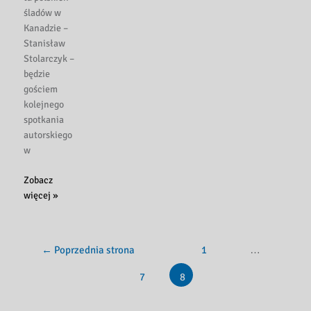
śladów w
Kanadzie –
Stanisław
Stolarczyk –
będzie
gościem
kolejnego
spotkania
autorskiego
w
Z
Zobacz
ciekawymi
więcej »
ludźmi…
–
Stanisław
←
Poprzednia strona
1
…
Stolarczyk
7
8