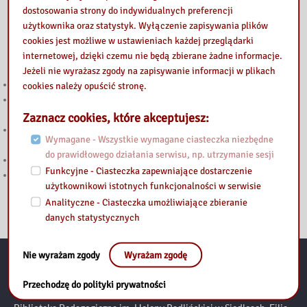
dostosowania strony do indywidualnych preferencji
użytkownika oraz statystyk. Wyłączenie zapisywania plików
cookies jest możliwe w ustawieniach każdej przeglądarki
Przeczytaj
internetowej, dzięki czemu nie będą zbierane żadne informacje.
Jeżeli nie wyrażasz zgody na zapisywanie informacji w plikach
Głosuj w Budżecie Obywatelskim Mazowsza 2026!
cookies należy opuścić stronę.
Biblioteka Pedagogiczna w Łosicach na obchodach 82. rocznicy
Bitwy pod Jeziorami
Zaznacz cookies, które akceptujesz:
Książki, kolory i dziecięca wyobraźnia – gala konkursu plastycznego
Wymagane - Wszystkie wymagane ciasteczka niezbędne
w bibliotece
do prawidłowego działania serwisu, np. utrzymanie sesji
Biblioteka jak z bajki – tak świętowaliśmy Tydzień Bibliotek!
Funkcyjne - Ciasteczka zapewniające dostarczenie
Z biblioteką w świat opowieści
użytkownikowi istotnych funkcjonalności w serwisie
Analityczne - Ciasteczka umożliwiające zbieranie
danych statystycznych
Nie wyrażam zgody
Wyrażam zgodę
Kontakt:
Przechodzę do polityki prywatności