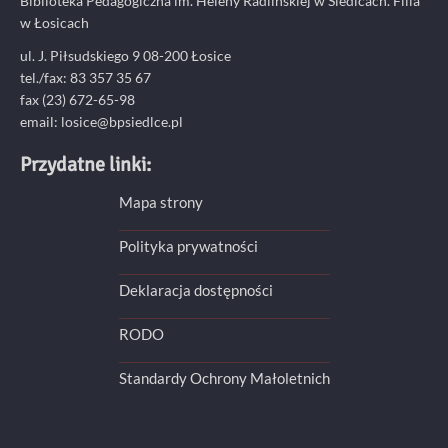
Biblioteka Pedagogiczna im. Heleny Radlińskiej w Siedlcach. Filia
w Łosicach
ul. J. Piłsudskiego 9 08-200 Łosice
tel./fax: 83 357 35 67
fax (23) 672-65-98
email: losice@bpsiedlce.pl
Przydatne linki:
Mapa strony
Polityka prywatności
Deklaracja dostępności
RODO
Standardy Ochrony Małoletnich